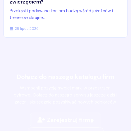
zwierzęciem?
Przekąski podawane koniom budzą wśród jeźdźców i
trenerów skrajne...
28 lipca 2026
Dołącz do naszego katalogu firm
Wzmocnij pozycję swojej marki w przestrzeni
cyfrowej. Dołącz do naszego serwisu jeszcze dziś i
zacznij skutecznie pozyskiwać nowych odbiorców.
Zarejestruj firmę