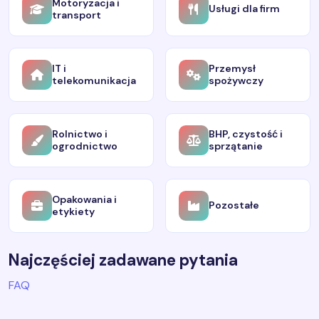
Motoryzacja i
Usługi dla firm
transport
IT i
Przemysł
telekomunikacja
spożywczy
Rolnictwo i
BHP, czystość i
ogrodnictwo
sprzątanie
Opakowania i
Pozostałe
etykiety
Najczęściej zadawane pytania
FAQ