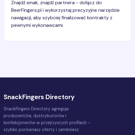
Znajdź smak, znajdź partnera - dołącz do
BeerFingers.pl i wykorzystaj precyzyjne narzędzie
nawigacji, aby szybciej finalizować kontrakty z
pewnymi wykonawcami.
SnackFingers Directory
SnackFingers Directory agreguje
producentów, dystrybutorów i
konfekcjonerów w przejrzystych profilach -
szybko porównasz oferty i zamkniesz