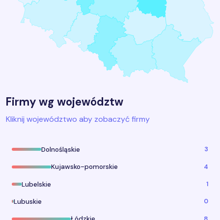
Firmy wg województw
Kliknij województwo aby zobaczyć firmy
3
Dolnośląskie
4
Kujawsko-pomorskie
1
Lubelskie
0
Lubuskie
8
Łódzkie