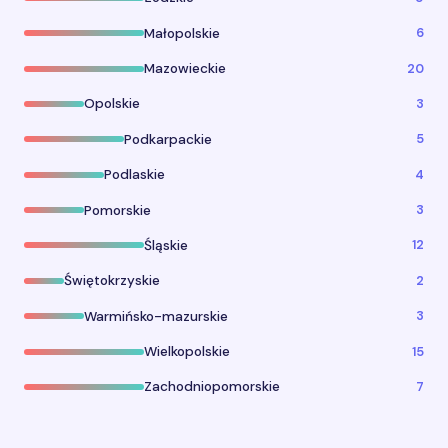
6
Małopolskie
20
Mazowieckie
3
Opolskie
5
Podkarpackie
4
Podlaskie
3
Pomorskie
12
Śląskie
2
Świętokrzyskie
3
Warmińsko-mazurskie
15
Wielkopolskie
7
Zachodniopomorskie