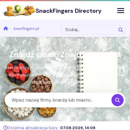
SnackFingers Directory
beerfingers.pl
Znajdź smak. Znajdź partnera
BeerFingers.pl to katalog polskich firm B2B, producentów
i dystrybutorów, który porządkuje rynek w przejrzystej
strukturze branż i województw.
Ostatnia aktualizacja bazy:
07.08.2026, 14:08