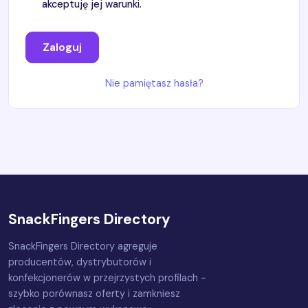
akceptuję jej warunki.
Zaloguj
Nie pamiętasz hasła?
SnackFingers Directory
SnackFingers Directory agreguje
producentów, dystrybutorów i
konfekcjonerów w przejrzystych profilach -
szybko porównasz oferty i zamkniesz