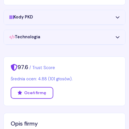
Kody PKD
Technologia
97.6
/ Trust Score
Średnia ocen: 4.88 (101 głosów).
Oceń firmę
Opis firmy