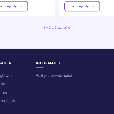
Szczegóły
Szczegóły
1 - 3 z 3 wpisów
GACJA
INFORMACJE
 główna
Polityka prywatności
 się
irmę
mnij hasło