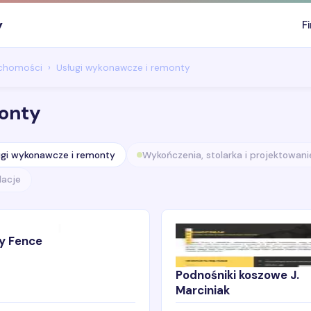
y
F
uchomości
Usługi wykonawcze i remonty
monty
ugi wykonawcze i remonty
Wykończenia, stolarka i projektowani
lacje
y Fence
Podnośniki koszowe J.
Marciniak