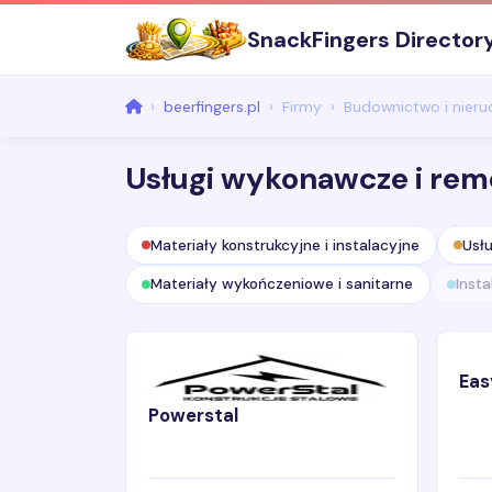
SnackFingers Director
beerfingers.pl
Firmy
Budownictwo i nier
Usługi wykonawcze i re
Materiały konstrukcyjne i instalacyjne
Usł
Materiały wykończeniowe i sanitarne
Insta
Eas
Powerstal