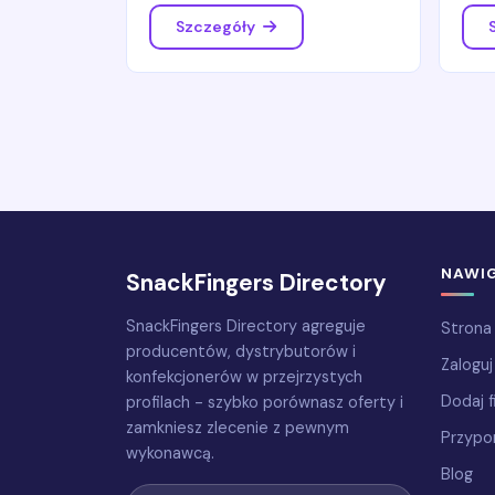
Szczegóły
NAWI
SnackFingers Directory
SnackFingers Directory agreguje
Strona
producentów, dystrybutorów i
Zaloguj
konfekcjonerów w przejrzystych
Dodaj f
profilach - szybko porównasz oferty i
zamkniesz zlecenie z pewnym
Przypo
wykonawcą.
Blog