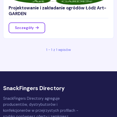
Projektowanie i zakładanie ogródów Łódź Art-
GARDEN
Szczegóły
1 - 1 z 1 wpisów
SnackFingers Directory
SnackFingers Directory agreguje
producentów, dystrybutorów i
konfekcjonerów w przejrzystych profilach -
szybko porównasz oferty i zamkniesz