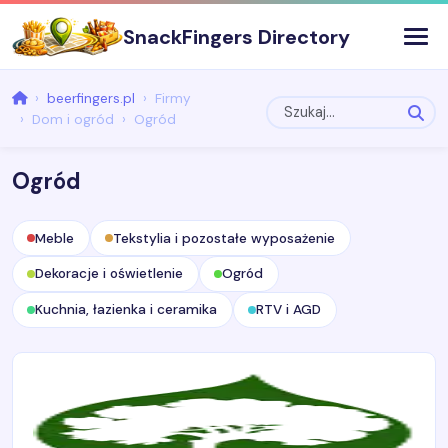
SnackFingers Directory
beerfingers.pl
Firmy
Dom i ogród
Ogród
Ogród
Meble
Tekstylia i pozostałe wyposażenie
Dekoracje i oświetlenie
Ogród
Kuchnia, łazienka i ceramika
RTV i AGD