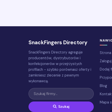
NAWI
SnackFingers Directory
SnackFingers Directory agreguje
Strona
producentów, dystrybutorów i
Zaloguj
konfekcjonerów w przejrzystych
Dodaj f
profilach - szybko porównasz oferty i
zamkniesz zlecenie z pewnym
Przypo
wykonawcą.
Blog
Kontak
Mapa s
Szukaj