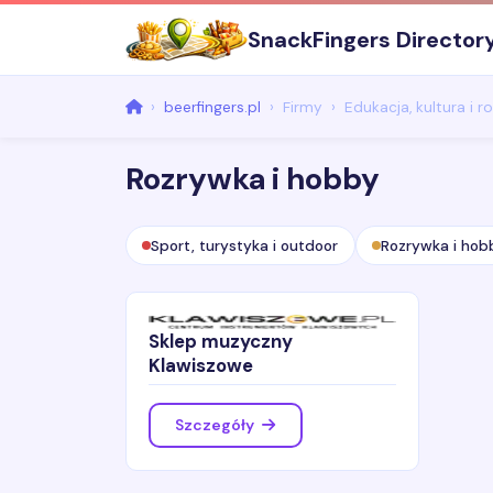
SnackFingers Director
beerfingers.pl
Firmy
Edukacja, kultura i r
Rozrywka i hobby
Sport, turystyka i outdoor
Rozrywka i hob
Sklep muzyczny
Klawiszowe
Szczegóły