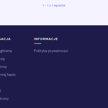
1 - 1 z 1 wpisów
GACJA
INFORMACJE
 główna
Polityka prywatności
 się
irmę
mnij hasło
t
trony