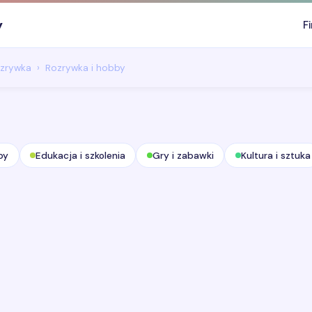
y
F
ozrywka
Rozrywka i hobby
by
Edukacja i szkolenia
Gry i zabawki
Kultura i sztuka