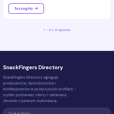
Szczegóły
1 - 4 z 4 wpisów
SnackFingers Directory
SnackFingers Directory agreguje
producentów, dystrybutorów i
konfekcjonerów w przejrzystych profilach -
szybko porównasz oferty i zamkniesz
zlecenie z pewnym wykonawcą.