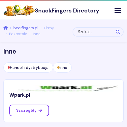
SnackFingers Directory
beerfingers.pl
Firmy
Pozostałe
Inne
Inne
Handel i dystrybucja
Inne
Wpark.pl
Szczegóły