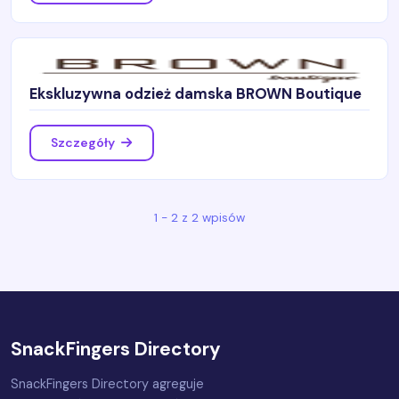
Ekskluzywna odzież damska BROWN Boutique
Szczegóły
1 - 2 z 2 wpisów
SnackFingers Directory
SnackFingers Directory agreguje