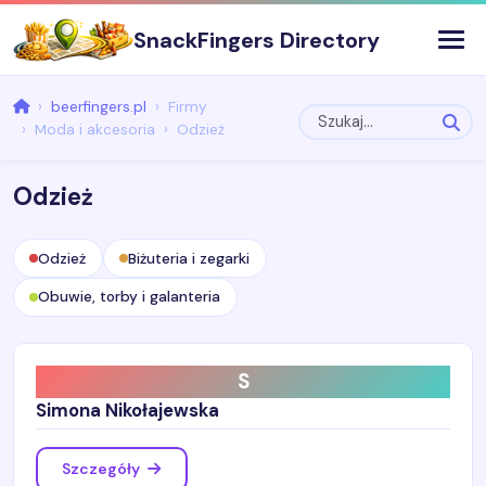
SnackFingers Directory
beerfingers.pl
Firmy
Moda i akcesoria
Odzież
Odzież
Odzież
Biżuteria i zegarki
Obuwie, torby i galanteria
S
Simona Nikołajewska
Szczegóły