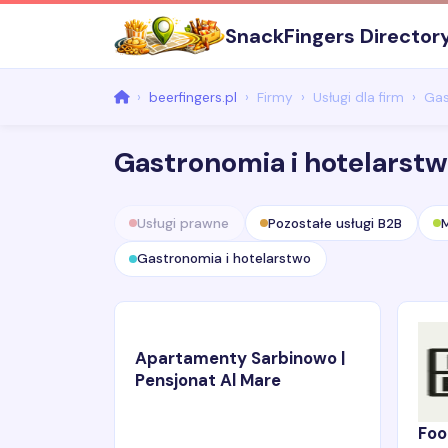
SnackFingers Director
beerfingers.pl
Firmy
Usługi dla firm
Gas
Gastronomia i hotelarst
Usługi prawne
Pozostałe usługi B2B
M
Gastronomia i hotelarstwo
Apartamenty Sarbinowo |
Pensjonat Al Mare
Foo