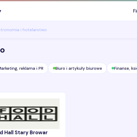
y
F
tronomia i hotelarstwo
wo
arketing, reklama i PR
Biuro i artykuły biurowe
Finanse, ks
d Hall Stary Browar