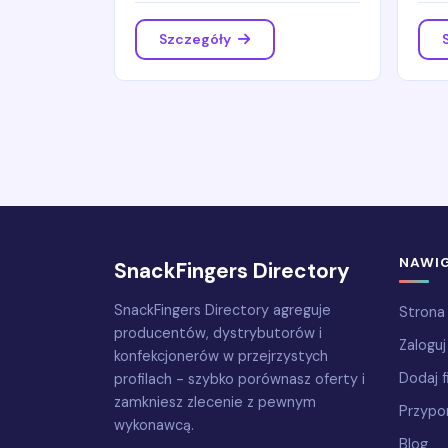
Szczegóły
NAWI
SnackFingers Directory
SnackFingers Directory agreguje
Strona
producentów, dystrybutorów i
Zaloguj
konfekcjonerów w przejrzystych
Dodaj f
profilach - szybko porównasz oferty i
zamkniesz zlecenie z pewnym
Przypo
wykonawcą.
Blog