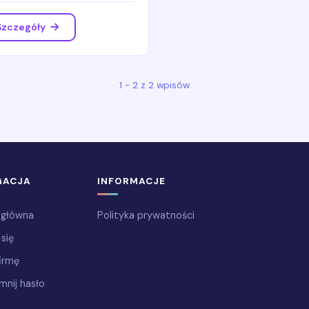
Szczegóły
1 - 2 z 2 wpisów
GACJA
INFORMACJE
 główna
Polityka prywatności
 się
irmę
mnij hasło