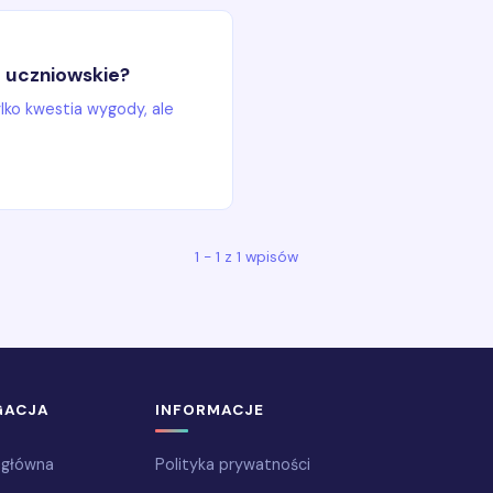
e uczniowskie?
lko kwestia wygody, ale
1 - 1 z 1 wpisów
GACJA
INFORMACJE
 główna
Polityka prywatności