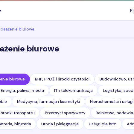
y
F
yposażenie biurowe
sażenie biurowe
żenie biurowe
BHP, PPOŻ i środki czystości
Budownictwo, usł
Energia, paliwa, media
IT i telekomunikacja
Logistyka, sped
ble
Medycyna, farmacja i kosmetyki
Nieruchomości i usług
 środki transportu
Przemysł spożywczy
Rolnictwo, hodowla
nteria, biżuteria
Uroda i pielęgnacja
Usługi dla firm
Adm