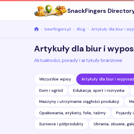
SnackFingers Director
beerfingers.pl
Blog
Artykuły dla biur i w
Artykuły dla biur i wypo
Aktualności, porady i artykuły branżowe
Wszystkie wpisy
Artykuły dla biur i wyposa
Dom i ogród
Edukacja, sport i rozrywka
Maszyny i utrzymanie ciągłości produkcji
Me
Opakowania, etykiety, folie, taśmy
Pojazdy i
Surowce i półprodukty
Ubrania, obuwie, gala