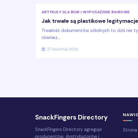
ARTYKUŁY DLA BIUR I WYPOSAŻENIE BIUROWE
Jak trwałe są plastikowe legitymacj
Trwałość dokumentów szkolnych to dziś nie ty
również...
27 kwietnia 2026
NAWI
SnackFingers Directory
SnackFingers Directory agreguje
Strona
producentów, dystrybutorów i